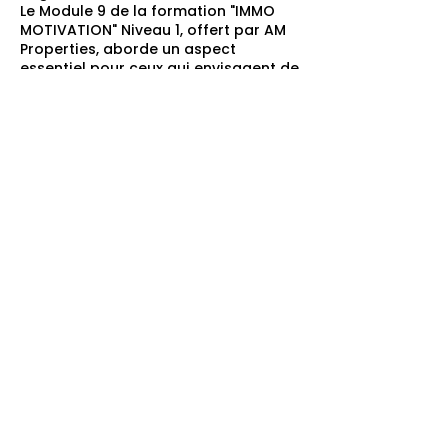
Le Module 9 de la formation "IMMO
MOTIVATION" Niveau 1, offert par AM
Properties, aborde un aspect
essentiel pour ceux qui envisagent de
travailler dans le secteur immobilier
en Suisse. Il vous guidera à travers les
étapes nécessaires pour s'installer
en Suisse en tant que professionnel
étranger, y compris les démarches
administratives, les exigences légales
et les formalités liées à l'ouverture
d'une société. De plus, ce module
inclut une visite instructive au
registre du commerce à Genève,
vous permettant de vous familiariser
avec les processus de
documentation et de réglementation
en vigueur. La compréhension de ces
aspects est cruciale pour les
professionnels de l'immobilier, que
vous souhaitiez travailler en tant
qu'indépendant ou créer votre
propre agence immobilière en Suisse.